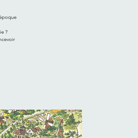
 époque
ie ?
ncevoir