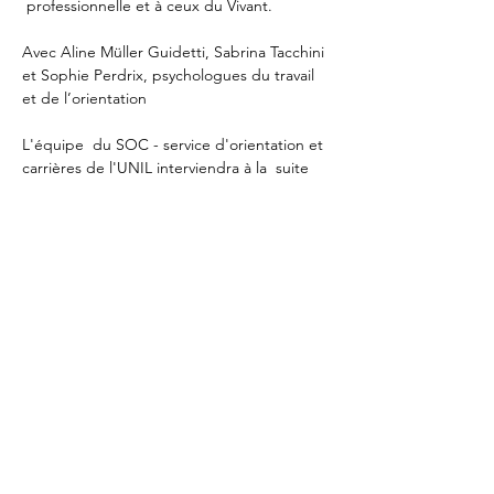
 professionnelle et à ceux du Vivant.

Avec Aline Müller Guidetti, Sabrina Tacchini 
et Sophie Perdrix, psychologues du travail 
et de l’orientation 

L'équipe  du SOC - service d'orientation et 
carrières de l'UNIL interviendra à la  suite 
de cette conférence pour présenter les 
offres qu'elle propose aux  membres de 
l'Université de Lausanne, pour plus 
d'informations:…
Afficher plus
Partager cet événement